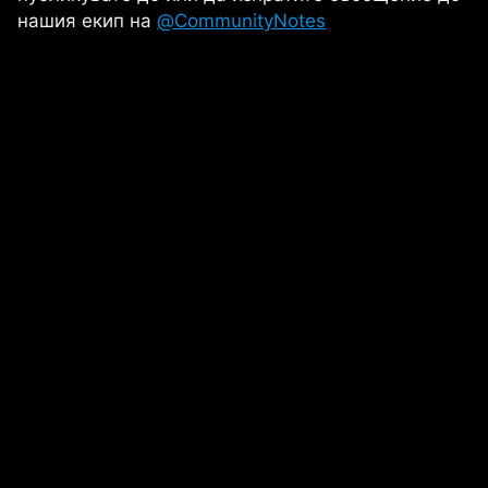
нашия екип на
@CommunityNotes