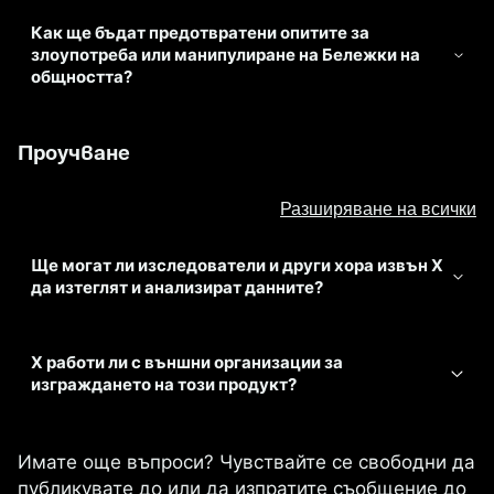
Как ще бъдат предотвратени опитите за
злоупотреба или манипулиране на Бележки на
общността?
Проучване
Разширяване на всички
Ще могат ли изследователи и други хора извън X
да изтеглят и анализират данните?
X работи ли с външни организации за
изграждането на този продукт?
Имате още въпроси? Чувствайте се свободни да
публикувате до или да изпратите съобщение до