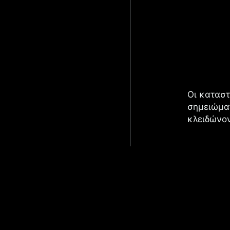
Οι καταστ
σημειώματ
κλειδώνον