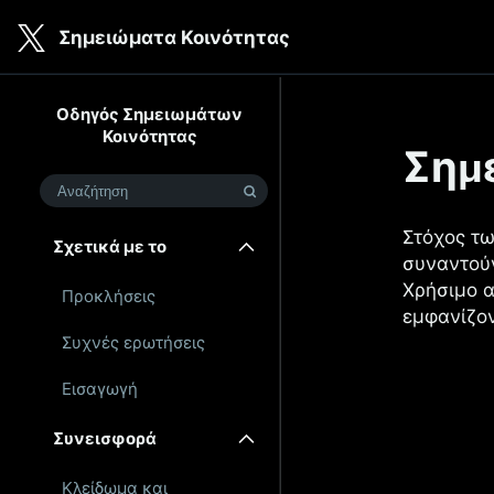
Skip to main content
Σημειώματα Κοινότητας
Σημειώματα που εμφανίζοντα
Οδηγός Σημειωμάτων
Κοινότητας
Σημ
Αναζήτηση
Στόχος τω
Σχετικά με το
συναντούν
Χρήσιμο α
Προκλήσεις
εμφανίζον
Συχνές ερωτήσεις
Εισαγωγή
Συνεισφορά
Κλείδωμα και