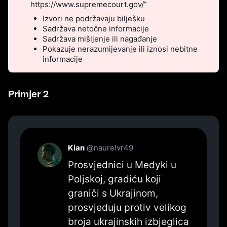
https://www.supremecourt.gov/”
Izvori ne podržavaju bilješku
Sadržava netočne informacije
Sadržava mišljenje ili nagađanje
Pokazuje nerazumijevanje ili iznosi nebitne
informacije
Primjer 2
Kian
@naurelvr49
Prosvjednici u Medyki u 
Poljskoj, gradiću koji 
graniči s Ukrajinom, 
prosvjeduju protiv velikog 
broja ukrajinskih izbjeglica 