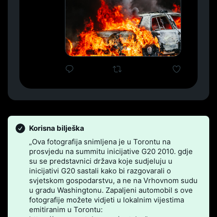
Korisna bilješka
„Ova fotografija snimljena je u Torontu na
prosvjedu na summitu inicijative G20 2010. gdje
su se predstavnici država koje sudjeluju u
inicijativi G20 sastali kako bi razgovarali o
svjetskom gospodarstvu, a ne na Vrhovnom sudu
u gradu Washingtonu. Zapaljeni automobil s ove
fotografije možete vidjeti u lokalnim vijestima
emitiranim u Torontu: