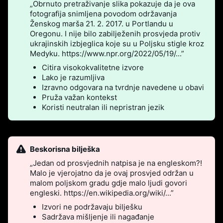
„Obrnuto pretraživanje slika pokazuje da je ova
fotografija snimljena povodom održavanja
Ženskog marša 21. 2. 2017. u Portlandu u
Oregonu. I nije bilo zabilježenih prosvjeda protiv
ukrajinskih izbjeglica koje su u Poljsku stigle kroz
Medyku. https://www.npr.org/2022/05/19/...”
Citira visokokvalitetne izvore
Lako je razumljiva
Izravno odgovara na tvrdnje navedene u obavi
Pruža važan kontekst
Koristi neutralan ili nepristran jezik
Beskorisna bilješka
„Jedan od prosvjednih natpisa je na engleskom?!
Malo je vjerojatno da je ovaj prosvjed održan u
malom poljskom gradu gdje malo ljudi govori
engleski. https://en.wikipedia.org/wiki/...”
Izvori ne podržavaju bilješku
Sadržava mišljenje ili nagađanje