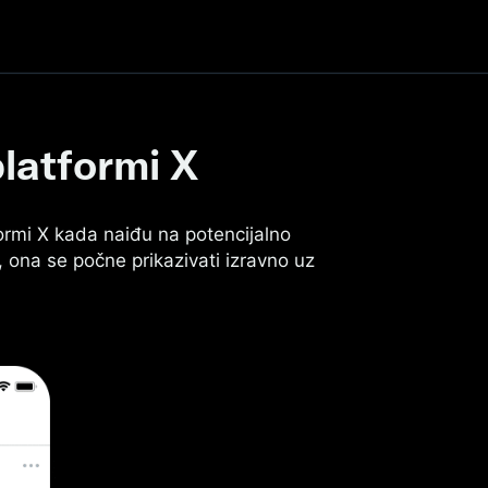
platformi X
tformi X kada naiđu na potencijalno
, ona se počne prikazivati izravno uz