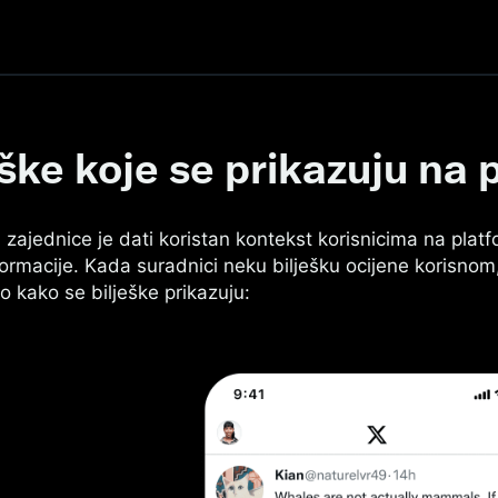
 platformi X
eške koje se prikazuju na 
ški zajednice je dati koristan kontekst korisnicima na pla
nformacije. Kada suradnici neku bilješku ocijene korisnom
o kako se bilješke prikazuju: