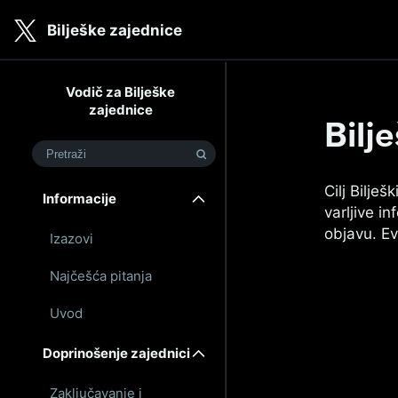
Skip to main content
Bilješke zajednice
Bilješke koje se prikazuju na
Vodič za Bilješke
zajednice
Bilj
Pretraži
Cilj Bilje
Informacije
varljive i
objavu. Ev
Izazovi
Najčešća pitanja
Uvod
Doprinošenje zajednici
Zaključavanje i