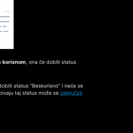
u
korisnom
, ona će dobiti status
dobiti status "Beskorisno" i neće se
obivaju taj status može se
zaključati