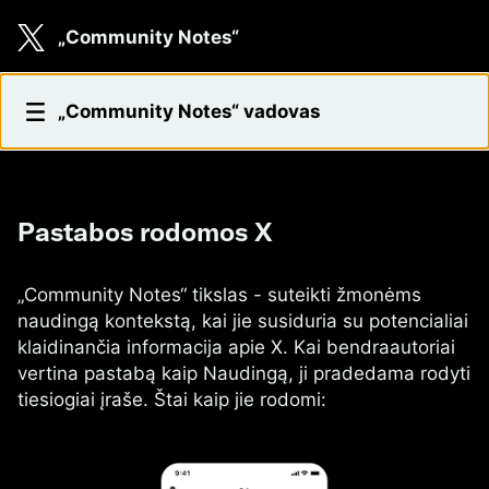
Skip to main content
„Community Notes“
Pastabos rodomos X
„Community Notes“ vadovas
Pastabos rodomos X
„Community Notes“ tikslas - suteikti žmonėms
naudingą kontekstą, kai jie susiduria su potencialiai
klaidinančia informacija apie X. Kai bendraautoriai
vertina pastabą kaip Naudingą, ji pradedama rodyti
tiesiogiai įraše. Štai kaip jie rodomi: