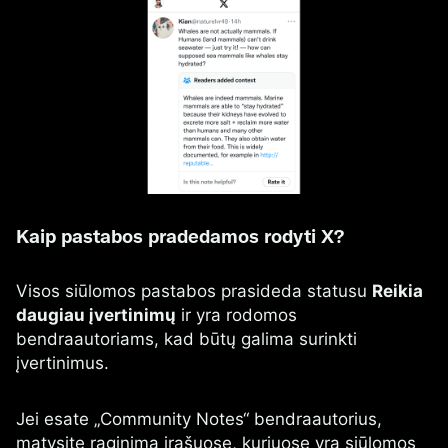
Kaip pastabos pradedamos rodyti X?
Visos siūlomos pastabos prasideda statusu
Reikia
daugiau įvertinimų
ir yra rodomos
bendraautoriams, kad būtų galima surinkti
įvertinimus.
Jei esate „Community Notes“ bendraautorius,
matysite raginimą įrašuose, kuriuose yra siūlomos