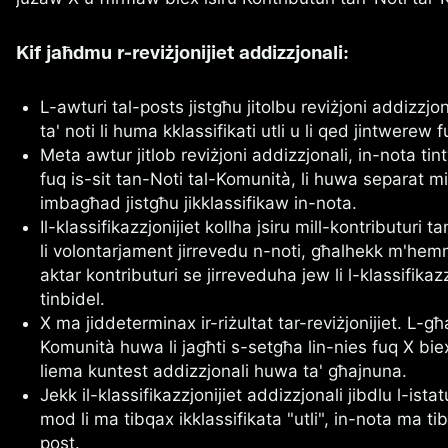
Kif jaħdmu r-reviżjonijiet addizzjonali:
L-awturi tal-posts jistgħu jitolbu reviżjoni addizzjo
ta' noti li huma kklassifikati utli u li qed jintwerew
Meta awtur jitlob reviżjoni addizzjonali, in-nota tint
fuq is-sit tan-Noti tal-Komunità, li huwa separat mil
imbagħad jistgħu jikklassifikaw in-nota.
Il-klassifikazzjonijiet kollha jsiru mill-kontributuri 
li volontarjament jirrevedu n-noti, għalhekk m'hemm
aktar kontributuri se jirreveduha jew li l-klassifika
tinbidel.
X ma jiddeterminax ir-riżultat tar-reviżjonijiet. L-g
Komunità huwa li jagħti s-setgħa lin-nies fuq X bi
liema kuntest addizzjonali huwa ta' għajnuna.
Jekk il-klassifikazzjonijiet addizzjonali jibdlu l-istat
mod li ma tibqax ikklassifikata "utli", in-nota ma ti
post.