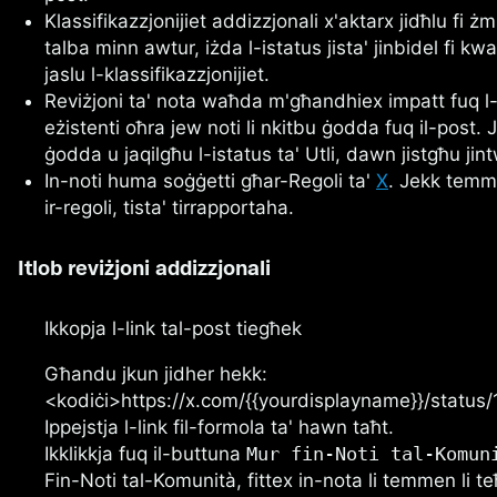
Klassifikazzjonijiet addizzjonali x'aktarx jidħlu fi 
talba minn awtur, iżda l-istatus jista' jinbidel fi k
jaslu l-klassifikazzjonijiet.
Reviżjoni ta' nota waħda m'għandhiex impatt fuq l-i
eżistenti oħra jew noti li nkitbu ġodda fuq il-post. 
ġodda u jaqilgħu l-istatus ta' Utli, dawn jistgħu jin
In-noti huma soġġetti għar-Regoli ta'
X
. Jekk temme
ir-regoli, tista' tirrapportaha.
Itlob reviżjoni addizzjonali
Ikkopja l-link tal-post tiegħek
Għandu jkun jidher hekk:
<kodiċi>https://x.com/{{yourdisplayname}}/statu
Ippejstja l-link fil-formola ta' hawn taħt.
Ikklikkja fuq il-buttuna
Mur fin-Noti tal-Komun
Fin-Noti tal-Komunità, fittex in-nota li temmen li te