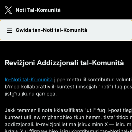
Skip to main content
Noti Tal-Komunità
Reviżjoni addizzjonali
Gwida tan-Noti tal-Komunità
Reviżjoni Addizzjonali tal-Komunità
In-Noti tal-Komunità
jippermettu lil kontributuri volunt
b'mod kollaborattiv il-kuntest (imsejjaħ "noti") fuq pos
jistgħu jkunu qarrieqa.
Jekk temmen li nota kklassifikata "utli" fuq il-post ti
kuntest utli jew m'għandhiex tkun hemm, tista' titlob r
addizzjonali. Ir-reviżjonijiet ma jsirux minn X — isiru mi
jużaw X u ffirmaw biex isiru Kontributuri tan-Noti tal