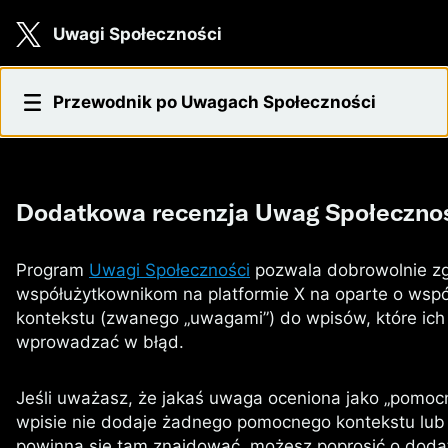
Skip to main content
Uwagi Społeczności
Dodatkowa recenzja
Przewodnik po Uwagach Społeczności
Dodatkowa recenzja Uwag Społeczno
Program
Uwagi Społeczności
pozwala dobrowolnie zg
współużytkownikom na platformie X na oparte o wsp
kontekstu (zwanego „uwagami”) do wpisów, które ic
wprowadzać w błąd.
Jeśli uważasz, że jakaś uwaga oceniona jako „pomo
wpisie nie dodaje żadnego pomocnego kontekstu lub 
powinna się tam znajdować, możesz poprosić o doda