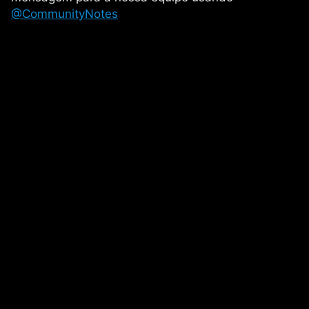
@CommunityNotes