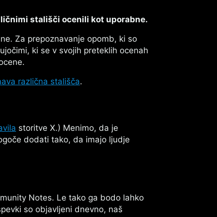
ličnimi stališči ocenili kot uporabne.
ne. Za prepoznavanje opomb, ki so
jočimi, ki se v svojih preteklih ocenah
 ocene.
ava različna stališča
.
avila
storitve X.) Menimo, da je
ogoče dodati tako, da imajo ljudje
munity Notes. Le tako ga bodo lahko
spevki so objavljeni dnevno, naš