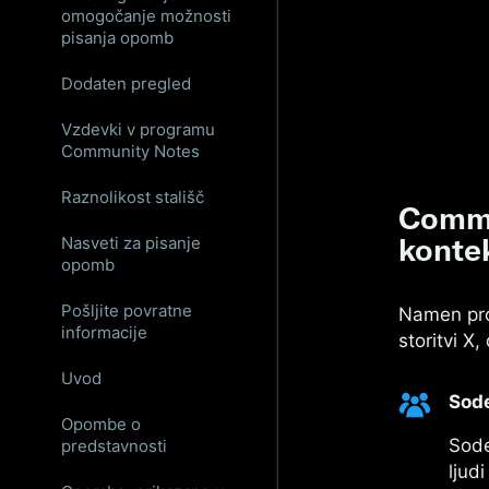
omogočanje možnosti
pisanja opomb
Dodaten pregled
Vzdevki v programu
Community Notes
Raznolikost stališč
Commu
kontek
Nasveti za pisanje
opomb
Pošljite povratne
Namen pro
informacije
storitvi X
Uvod
Sode
Opombe o
Sode
predstavnosti
ljud