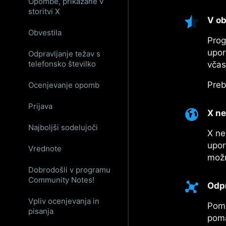
Opombe, prikazane v
storitvi X
V ob
Obvestila
Prog
upor
Odpravljanje težav s
telefonsko številko
včas
Preb
Ocenjevanje opomb
Prijava
X ne
Najboljši sodelujoči
X ne
upor
Vrednote
možn
Dobrodošli v programu
Community Notes!
Odpr
Vpliv ocenjevanja in
Pome
pisanja
poma