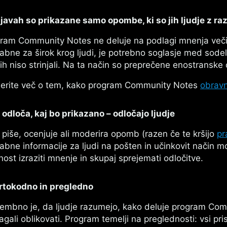
javah so prikazane samo opombe, ki so jih ljudje z raz
ram Community Notes ne deluje na podlagi mnenja veči
abne za širok krog ljudi, je potrebno soglasje med sodelu
ih niso strinjali. Na ta način so preprečene enostranske
erite več o tem, kako program Community Notes
obravn
 odloča, kaj bo prikazano – odločajo ljudje
 piše, ocenjuje ali moderira opomb (razen če te kršijo
pr
abne informacije za ljudi na pošten in učinkovit način m
ost izraziti mnenje in skupaj sprejemati odločitve.
tokodno in pregledno
mbno je, da ljudje razumejo, kako deluje program Com
gali oblikovati. Program temelji na preglednosti: vsi pri