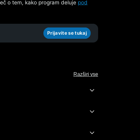
 več o tem, kako program deluje
pod
Prijavite se tukaj
Razširi vse