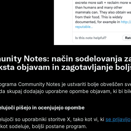
nity Notes: način sodelovanja z
sta objavam in zagotavljanje bolj
grama Community Notes je ustvariti bolje obveščen s
, da skupaj dodajajo uporabne opombe objavam, ki bi bil
lujoči pišejo in ocenjujejo opombe
lujoči so uporabniki storitve X, tako kot vi, ki
se prijavijo
i kot sodeluje, boljši postane program.