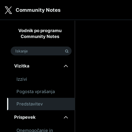
Skip to main content
Community Notes
Predstavitev
Vodnik po programu
Community Notes
Iskanje
Vizitka
Izzivi
Pogosta vprašanja
Predstavitev
Prispevek
Onemogočanje in